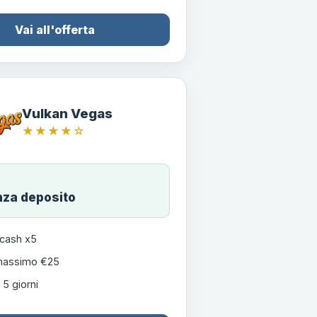
Vai all'offerta
Vulkan Vegas
★★★★☆
za deposito
 cash x5
 massimo €25
 5 giorni