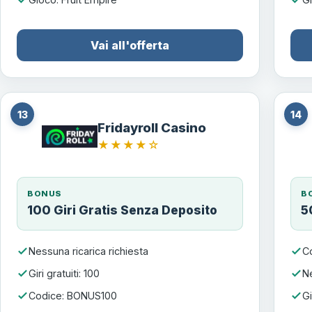
Vai all'offerta
13
14
Fridayroll Casino
★★★★☆
BONUS
B
100 Giri Gratis Senza Deposito
5
Nessuna ricarica richiesta
C
Giri gratuiti: 100
Ne
Codice: BONUS100
Gi