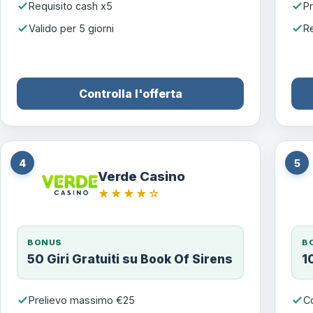
Requisito cash x5
P
Valido per 5 giorni
R
Controlla l'offerta
4
5
Verde Casino
★★★★☆
BONUS
B
50 Giri Gratuiti su Book Of Sirens
1
Prelievo massimo €25
C