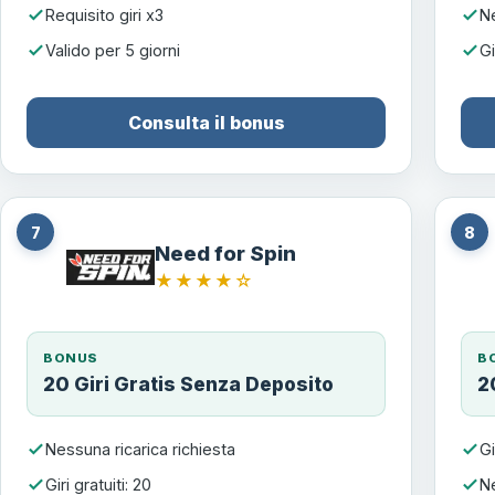
Requisito giri x3
Ne
Valido per 5 giorni
Gi
Consulta il bonus
7
8
Need for Spin
★★★★☆
BONUS
B
20 Giri Gratis Senza Deposito
2
Nessuna ricarica richiesta
G
Giri gratuiti: 20
Ne