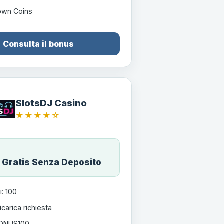
own Coins
Consulta il bonus
SlotsDJ Casino
★★★★☆
i Gratis Senza Deposito
i: 100
carica richiesta
BONUS100