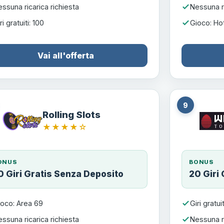
ssuna ricarica richiesta
Nessuna ri
ri gratuiti: 100
Gioco: Ho
Vai all'offerta
9
Rolling Slots
★★★★☆
ONUS
BONUS
0 Giri Gratis Senza Deposito
20 Giri
ioco: Area 69
Giri gratuit
ssuna ricarica richiesta
Nessuna ri